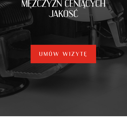
MĘŻCZYZN CENIĄCYCH
JAKOSĆ
UMÓW WIZYTĘ